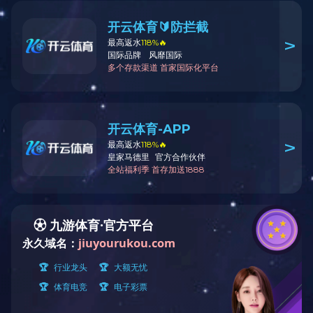
各类刀具
产品系列
冶金设备及机组
辊盒及辊系