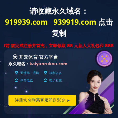
网站首页
产品展示
米兰体育平台APP
HOME
PR
官网
DISPLAY
ABOUT US