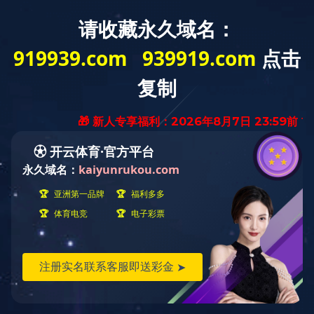
网站首页
产品展示
米兰体育平台APP
HOME
PR
官网
DISPLAY
ABOUT US