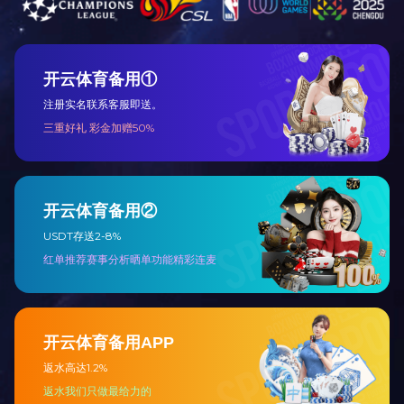
上一篇：
生产现场三十八
下一篇：
生产现场四十
0710-3311887
公司电话
公司地址：湖北省襄阳市樊城区长虹路148号
生产地址：浙江省绍兴市柯桥区杨汛桥工业园
版权所有：米兰体育平台app官网
备 案 号：
鄂ICP备2021007853号-1