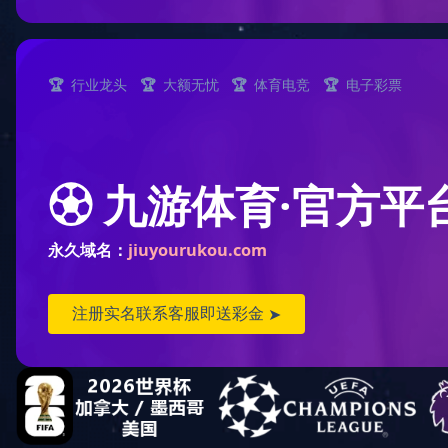
冶金设备及
产品系列
冶金设备及机组
辊盒及辊系