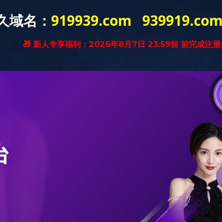
产品展示
米兰体育（中国）
营销服务
PRODUCT
MARKETING
DISPLAY
PRODUCTION BASE
SERVICES