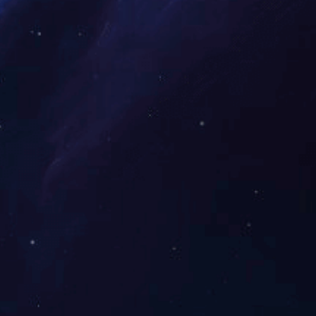
设备及机组组合
备及机组(三)