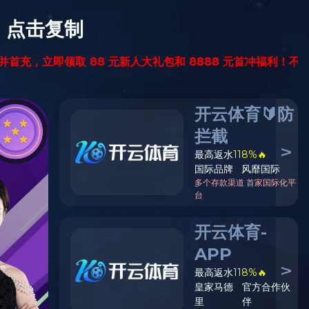
13972296585
咨询电话：
联系我们
技术支持
CONTACT US
TECHNICAL
SUPPORT