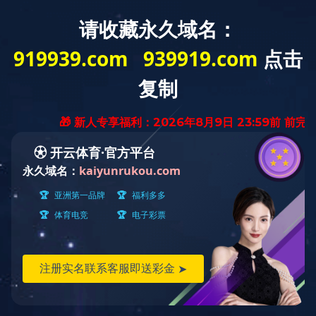
网站首页
产品展示
米兰体育平台APP
HOME
PR
官网
DISPLAY
ABOUT US