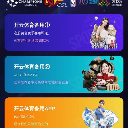
上一篇：
刀片
下一篇：
刀具三
0710-3311887
公司电话
公司地址：湖北省襄阳市樊城区长虹路148号
生产地址：浙江省绍兴市柯桥区杨汛桥工业园
版权所有：米兰体育平台app官网
备 案 号：
鄂ICP备2021007853号-1
鄂公网安备 42060602000419号