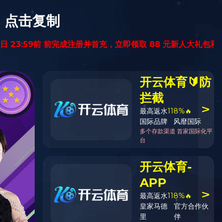
13972296585
咨询电话：
联系我们
技术支持
CONTACT US
TECHNICAL
SUPPORT