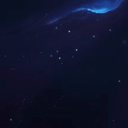
上一篇：
刀具
下一篇：
刀具