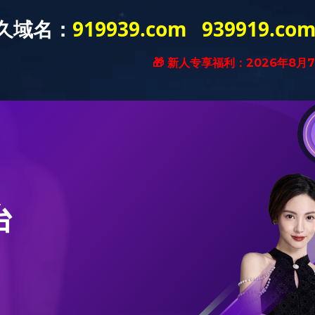
产品展示
米兰体育（中国）
营销服务
PRODUCT
MARKETING
DISPLAY
PRODUCTION BASE
SERVICES