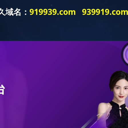
产品展示
米兰体育（中国）
营销服务
PRODUCT
MARKETING
DISPLAY
PRODUCTION BASE
SERVICES