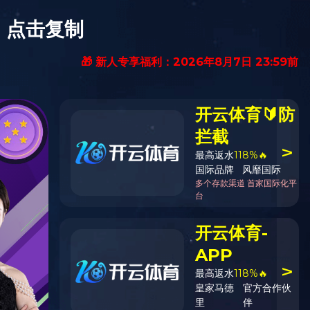
13972296585
咨询电话：
联系我们
技术支持
CONTACT US
TECHNICAL
SUPPORT