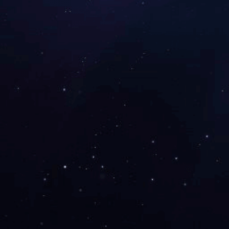
0710-3311887
公司电话
公司地址：湖北省襄阳市樊城区长虹路148号
生产地址：浙江省绍兴市柯桥区杨汛桥工业
版权所有：米兰体育平台app官网
备 案 号：
鄂ICP备2021007853号-1
鄂公网安备 42060602000419号