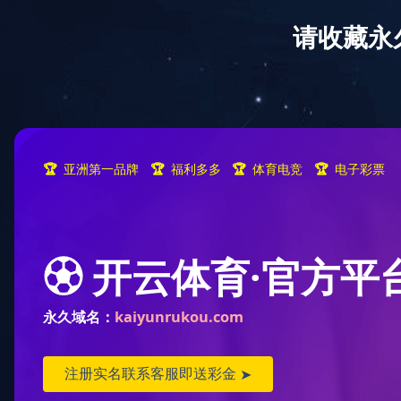
网站首页
米兰体育平台APP
HOME
官网
ABOUT US