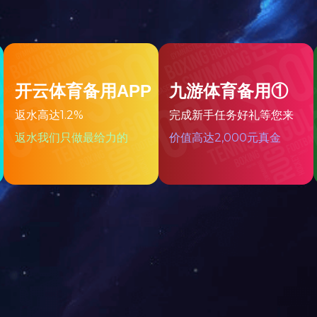
接头
接头四