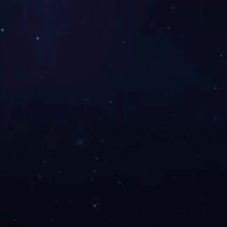
13972296585
联系手机
园