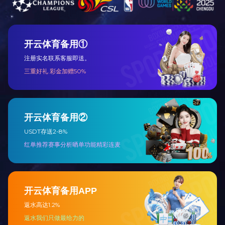
上一篇：
米兰体育（中国
下一篇：
米兰体育（中国
0710-3311887
公司电话
公司地址：湖北省襄阳市樊城区长虹路148号