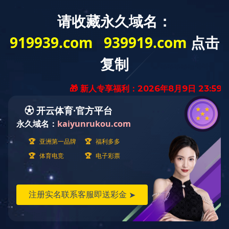
网站首页
产品展示
米兰体育平台APP
HOME
PR
官网
DISPLAY
ABOUT US